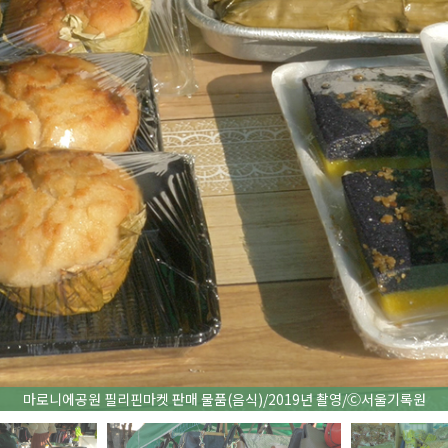
마로니에공원 필리핀마켓 판매 물품(음식)/2019년 촬영/Ⓒ서울기록원